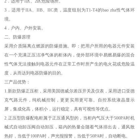
2．适用于1区、2区危险场所。
3．适用于IIA、IIB、IIC类，温度组别为T1-T4的bao zha性气体环
境。
4．户内、户外安装。
二、防爆原理
采用介质隔离点燃源的防爆措施。即：把用户所用的电器元件安装
在一个充满正压洁净气体的柜体内，使外部环境中易燃易爆的混合
性气体无法接触到电器元件在正常工作时所产生的电火花或危险温
度，从而达到电器防爆的目的。
三产品优势：
1.新款防爆正压柜，采用美国德威尔差压开关及仪表，采用进口亚德
克气路元件，纯机械控制，更更实用更可靠。自控系统液晶显示
屏，集成化高，体积小，运行稳定，具有可视性等优点。
2.正压型防爆配电柜属于正压通风型的，当柜内气压大于500PA时机
械式自动卸压阀自动卸压，箱内的热量会随着气体排出去，通风散
热好，当低于100PA时，声光报报警，当低于50PA时，自动断电。