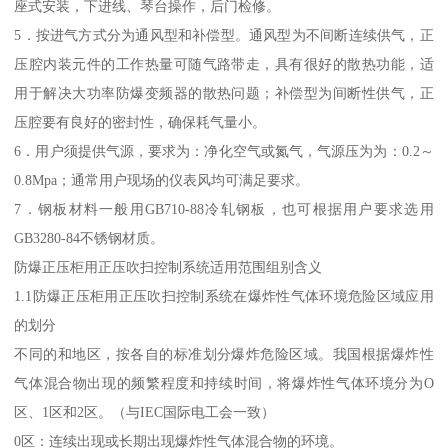
座式安装，下进线、琴台操作，后门检修。
5．按进气方式分为通风型和补偿型。通风型为不间断连续供气，正
压腔内装元件的工作热量可随气路带走，具有很好的散热功能，适
用于解决大功率防爆变频器的散热问题；补偿型为间断性供气，正
压腔要有良好的密封性，确保耗气量小。
6．用户须提供气源，要求为：净化空气或氮气，气源压为为：0.2～
0.8Mpa；通常用户现场的仪表风均可满足要求。
7．钢板材料一般用GB710-88冷轧钢板，也可根据用户要求选用
GB3280-84不锈钢材质。
防爆正压柜用正压吹扫控制系统适用范围组别含义
1.1防爆正压柜用正压吹扫控制系统在爆炸性气体环境危险区域应用
的划分
不同的和地区，按各自的标准划分爆炸危险区域。我国根据爆炸性
气体混合物出现的频繁程度和持续时间，将爆炸性气体环境分为O
区、1区和2区。（与IEC国际电工会一致）
0区：连续出现或长期出现爆炸性气体混合物的环境。