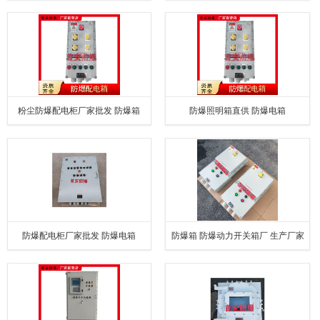
制
粉尘防爆配电柜厂家批发 防爆箱
防爆照明箱直供 防爆电箱
防爆配电柜厂家批发 防爆电箱
防爆箱 防爆动力开关箱厂 生产厂家