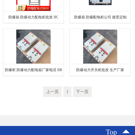
防爆箱 防爆动力配电柜批发 IIC
防爆箱 防爆配电柜公司 接受定制
防爆柜 防爆动力配电箱厂家电话 IIB
防爆动力开关柜批发 生产厂家
上一页
1
下一页
Top