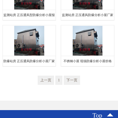
监测站房 正压通风型防爆分析小屋报
监测站房 正压通风防爆分析小屋厂家
价 送货上门
防爆站房 正压通风防爆分析小屋厂家
不锈钢小屋 现场防爆分析小屋价格
送货上门
上一页
1
下一页
Top