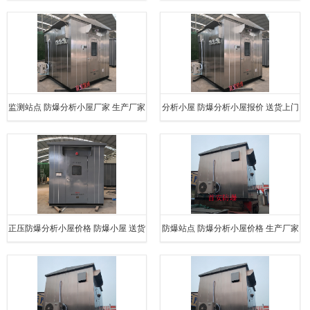
上门
监测站点 防爆分析小屋厂家 生产厂家
分析小屋 防爆分析小屋报价 送货上门
正压防爆分析小屋价格 防爆小屋 送货
防爆站点 防爆分析小屋价格 生产厂家
上门