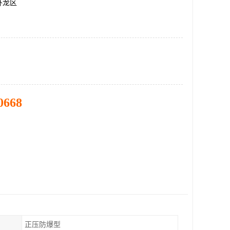
卧龙区
0668
正压防爆型