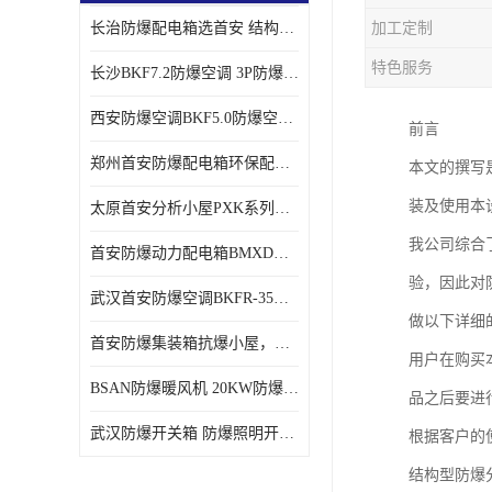
长治防爆配电箱选首安 结构紧凑、价格合理、资质齐全
加工定制
特色服务
长沙BKF7.2防爆空调 3P防爆空调与普通空调有什么区别
西安防爆空调BKF5.0防爆空调技术参数
前言
郑州首安防爆配电箱环保配套用防爆配电箱
本文的撰写
装及使用本
太原首安分析小屋PXK系列在线分析小屋厂家
我公司综合
首安防爆动力配电箱BMXD系列防爆配电箱技术参数
验，因此对
武汉首安防爆空调BKFR-35防爆空调生产厂家
做以下详细
首安防爆集装箱抗爆小屋，危化品暂存间厂家批发
用户在购买
BSAN防爆暖风机 20KW防爆工业暖风机
品之后要进
武汉防爆开关箱 防爆照明开关箱厂家
根据客户的
结构型防爆