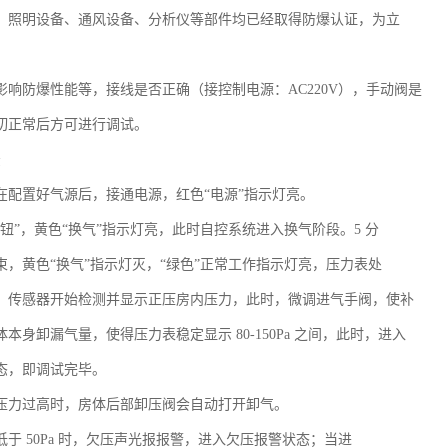
、照明设备、通风设备、分析仪等部件均已经取得防爆认证，为立
。
影响防爆性能等，接线是否正确（接控制电源：AC220V），手动阀是
切正常后方可进行调试。
法
在配置好气源后，接通电源，红色“电源”指示灯亮。
钮”，黄色“换气”指示灯亮，此时自控系统进入换气阶段。5 分
束，黄色“换气”指示灯灭，“绿色”正常工作指示灯亮，压力表处
，传感器开始检测并显示正压房内压力，此时，微调进气手阀，使补
本身卸漏气量，使得压力表稳定显示 80-150Pa 之间，此时，进入
态，即调试完毕。
压力过高时，房体后部卸压阀会自动打开卸气。
于 50Pa 时，欠压声光报报警，进入欠压报警状态；当进