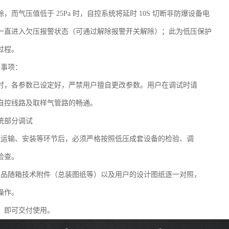
，而气压值低于 25Pa 时，自控系统将延时 10S 切断非防爆设备电
一直进入欠压报警状态（可通过解除报警开关解除）；此为低压保护
过程。
意事项：
时，各参数已设定好，严禁用户擅自更改参数。用户在调试时请
自控线路及取样气管路的畅通。
统部分调试
经运输、安装等环节后，必须严格按照低压成套设备的检验、调
检查。
产品随箱技术附件（总装图纸等）以及用户的设计图纸逐一对照，
操作。
，即可交付使用。