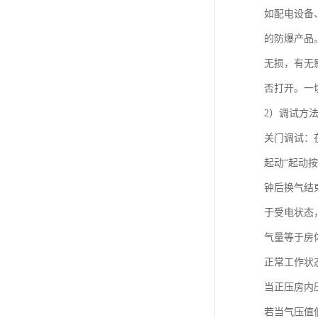
如配电设备
的防爆产品
无损，有无
否打开。一
2）调试方
关门调试：
起动“起动按
钟后换气结
于受电状态
气量等于房体
正常工作状
当正压房内
若当气压值低